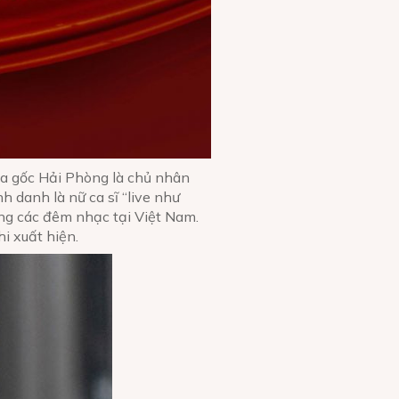
ca gốc Hải Phòng là chủ nhân
h danh là nữ ca sĩ “live như
ong các đêm nhạc tại Việt Nam.
i xuất hiện.