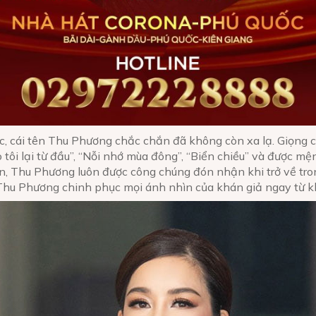
, cái tên Thu Phương chắc chắn đã không còn xa lạ. Giọng 
tôi lại từ đầu”, “Nỗi nhớ mùa đông”, “Biển chiều” và được mện
àn, Thu Phương luôn được công chúng đón nhận khi trở về tr
 Thu Phương chinh phục mọi ánh nhìn của khán giả ngay từ kh