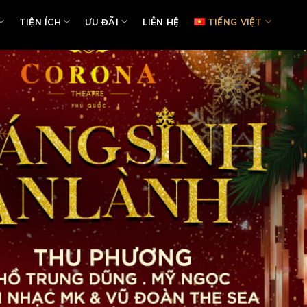
TIỆN ÍCH
ƯU ĐÃI
LIÊN HỆ
TIẾNG VIỆT