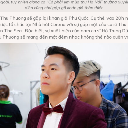
 ngoài, tuy nhiên giọng ca “Có phải em mùa thu Hà Nội” thường xuyê
diễn cũng như gặp gỡ khán giả thân thiết.
 Thu Phương sẽ gặp lại khán giả Phú Quốc. Cụ thể, vào 20h 
ược tổ chức tại Nhà hát Corona với sự góp mặt của ca sĩ Th
 The Sea . Đặc biệt, sự xuất hiện của nam ca sĩ Hồ Trung Dũ
hu Phương sẽ mang đến một đêm nhạc không thể nào quên với