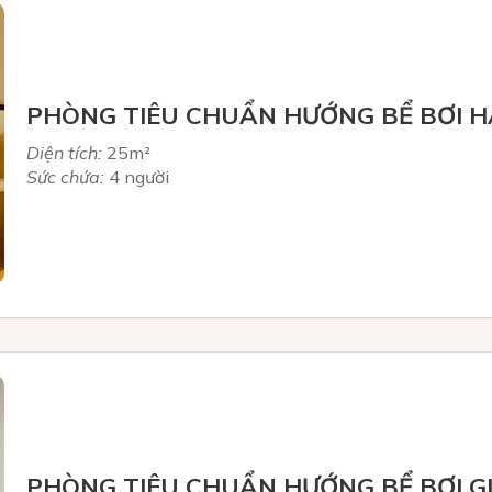
PHÒNG TIÊU CHUẨN HƯỚNG BỂ BƠI H
Diện tích:
25m²
Sức chứa:
4 người
PHÒNG TIÊU CHUẨN HƯỚNG BỂ BƠI G