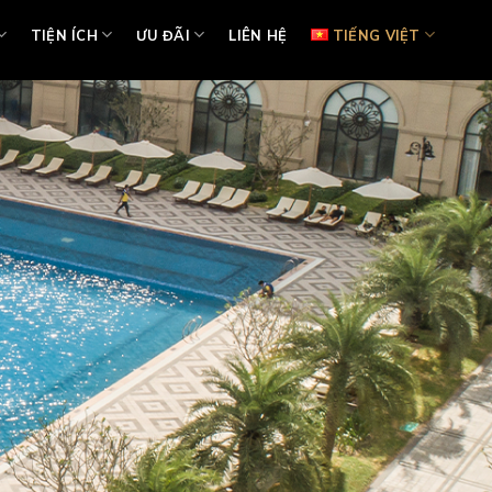
TIỆN ÍCH
ƯU ĐÃI
LIÊN HỆ
TIẾNG VIỆT