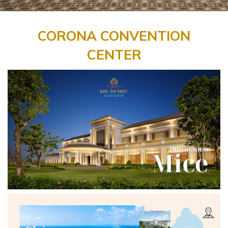
CORONA CONVENTION
CENTER