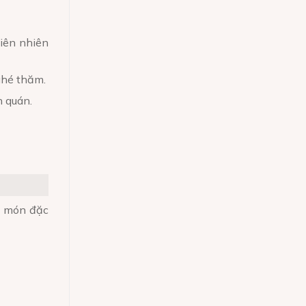
hiên nhiên
 ghé thăm.
n quán.
ức món đặc