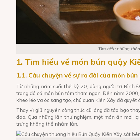
Tìm hiểu những thôn
1. Tìm hiểu về món bún quậy Ki
1.1. Câu chuyện về sự ra đời của món bún
Từ những năm cuối thế kỷ 20, dòng người từ Bình 
trong đó có món bún tôm thơm ngon. Đến năm 2000, tạ
khéo léo và óc sáng tạo, chủ quán Kiến Xây đã quyết
Thay vì giữ nguyên công thức cũ, ông đã táo bạo thay
đảo. Qua những lần thử nghiệm, một món ăn mới lạ đ
trưng không thể nhầm lẫn.