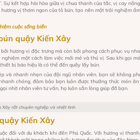
Sự kết hợp hài hòa giữa vị chua thanh của tắc, vị cay nồng 
 hương vị thơm ngon của tô bún, tạo nên một trải nghiệm ẩ
hiệm cuộc sống biển
 bún quậy Kiến Xây
 bởi hương vị đặc trưng mà còn bởi phong cách phục vụ nh
rải nghiệm một cách làm việc mới mẻ và thú vị. Sau khi gọi m
hiết bị báo hiệu là có thể đến quầy lấy bún.
ệp và nhanh nhẹn của đội ngũ nhân viên, bạn sẽ không phả
và nhanh chóng, đảm bảo bạn luôn được thưởng thức món ăn 
i nhờ nhân viên tư vấn, họ luôn sẵn lòng giúp đỡ bạn.
n Xây rất chuyên nghiệp và nhiệt tình
 quậy Kiến Xây
uộc đối với du khách khi đến Phú Quốc. Với hương vị than
trở thành một trong những biểu tượng ẩm thực của đảo Ngọc.