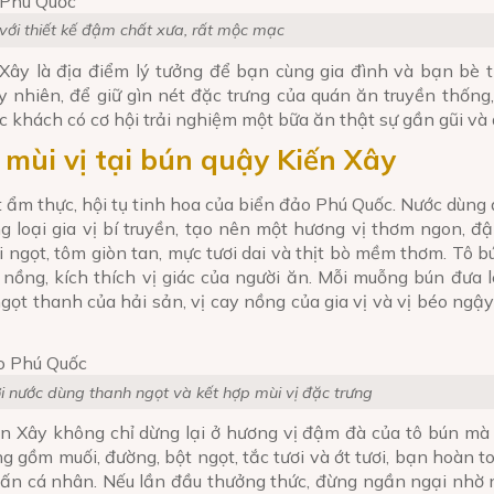
 với thiết kế đậm chất xưa, rất mộc mạc
Xây là địa điểm lý tưởng để bạn cùng gia đình và bạn bè t
nhiên, để giữ gìn nét đặc trưng của quán ăn truyền thống
c khách có cơ hội trải nghiệm một bữa ăn thật sự gần gũi và
 mùi vị tại bún quậy Kiến Xây
 ẩm thực, hội tụ tinh hoa của biển đảo Phú Quốc. Nước dùng
g loại gia vị bí truyền, tạo nên một hương vị thơm ngon, 
i ngọt, tôm giòn tan, mực tươi dai và thịt bò mềm thơm. Tô b
 nồng, kích thích vị giác của người ăn. Mỗi muỗng bún đưa 
gọt thanh của hải sản, vị cay nồng của gia vị và vị béo ngậ
 nước dùng thanh ngọt và kết hợp mùi vị đặc trưng
n Xây không chỉ dừng lại ở hương vị đậm đà của tô bún mà 
 gồm muối, đường, bột ngọt, tắc tươi và ớt tươi, bạn hoàn t
 ấn cá nhân. Nếu lần đầu thưởng thức, đừng ngần ngại nhờ