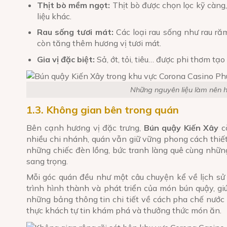
Thịt bò mềm ngọt:
Thịt bò được chọn lọc kỹ càng
liệu khác.
Rau sống tươi mát:
Các loại rau sống như rau r
còn tăng thêm hương vị tươi mát.
Gia vị đặc biệt:
Sả, ớt, tỏi, tiêu… được phi thơm tạo
Những nguyên liệu làm nên 
1.3. Không gian bên trong quán
Bên cạnh hương vị đặc trưng,
Bún quậy Kiến Xây
cò
nhiều chi nhánh, quán vẫn giữ vững phong cách thi
những chiếc đèn lồng, bức tranh làng quê cùng nhữn
sang trọng.
Mỗi góc quán đều như một câu chuyện kể về lịch sử
trình hình thành và phát triển của món bún quậy, g
những bảng thông tin chi tiết về cách pha chế nước 
thực khách tự tin khám phá và thưởng thức món ăn.