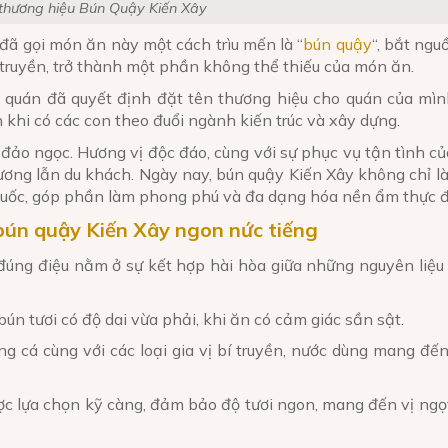
thương hiệu Bún Quậy Kiến Xây
đã gọi món ăn này một cách trìu mến là “
bún quậy
“, bắt ngu
 truyền, trở thành một phần không thể thiếu của món ăn.
 quán đã quyết định đặt tên thương hiệu cho quán của mình
h khi có các con theo đuổi ngành kiến trúc và xây dựng.
 đảo ngọc. Hương vị độc đáo, cùng với sự phục vụ tận tình c
ương lẫn du khách. Ngày nay, bún quậy Kiến Xây không chỉ 
Quốc, góp phần làm phong phú và đa dạng hóa nền ẩm thực 
 bún quậy Kiến Xây ngon nức tiếng
đúng điệu nằm ở sự kết hợp hài hòa giữa những nguyên liệu
ún tươi có độ dai vừa phải, khi ăn có cảm giác sần sật.
g cá cùng với các loại gia vị bí truyền, nước dùng mang đế
ợc lựa chọn kỹ càng, đảm bảo độ tươi ngon, mang đến vị ngọ