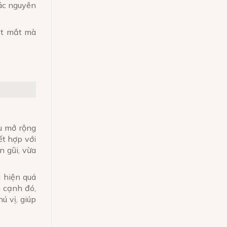
các nguyên
ắt mắt mà
ù mở rộng
t hợp với
n gũi, vừa
 hiện quá
n cạnh đó,
ú vị, giúp