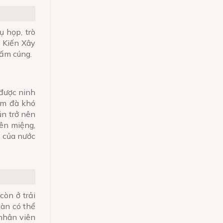
ụ họp, trò
, Kiến Xây
 ấm cúng.
 được ninh
đậm đà khó
ún trở nên
lên miệng,
y của nước
còn ở trải
oàn có thể
 nhân viên