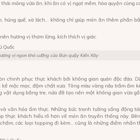
, thái mỏng vừa ăn, khi ăn có vị ngọt mềm, hòa quyện cùng 
ăm, húng quế, xà lách… không chỉ giúp món ăn thêm phần b
 nên hương vị thơm lừng, kích thích vị giác.
hương vị ngon khó cưỡng của Bún quậy Kiến Xây
n chinh phục thực khách bởi không gian quán độc đáo. D
ết kế mộc mạc, đậm chất xưa. Tông màu vàng nâu trầm ấm kế
g vật dụng bằng tre, nứa đã tạo nên một không gian vừa gầ
 và văn hóa ẩm thực. Những bức tranh tường sống động tái
iúp thực khách hiểu rõ hơn về món ăn truyền thống này. Bê
chấm, các loại topping đi kèm… cũng là những điểm nhấn th