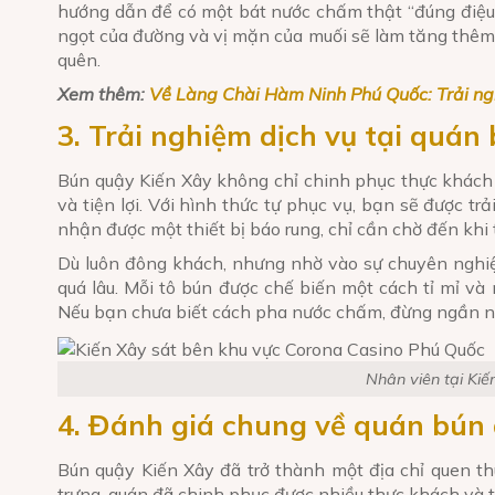
hướng dẫn để có một bát nước chấm thật “đúng điệu”. 
ngọt của đường và vị mặn của muối sẽ làm tăng thêm
quên.
Xem thêm:
Về Làng Chài Hàm Ninh Phú Quốc: Trải ng
3. Trải nghiệm dịch vụ tại quán
Bún quậy Kiến Xây không chỉ chinh phục thực khách
và tiện lợi. Với hình thức tự phục vụ, bạn sẽ được t
nhận được một thiết bị báo rung, chỉ cần chờ đến khi t
Dù luôn đông khách, nhưng nhờ vào sự chuyên nghi
quá lâu. Mỗi tô bún được chế biến một cách tỉ mỉ 
Nếu bạn chưa biết cách pha nước chấm, đừng ngần ngạ
Nhân viên tại Kiế
4. Đánh giá chung về quán bún
Bún quậy Kiến Xây đã trở thành một địa chỉ quen th
trưng, quán đã chinh phục được nhiều thực khách và 