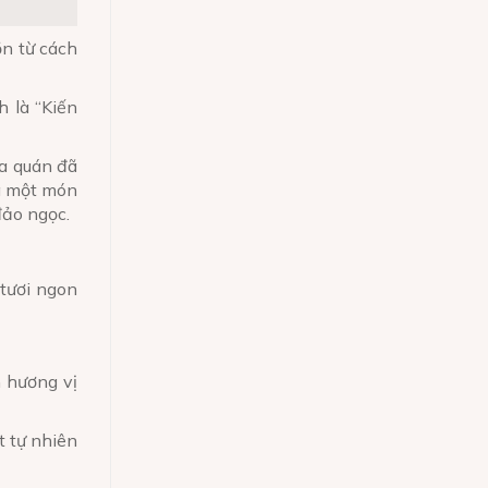
ồn từ cách
 là “Kiến
ủa quán đã
là một món
đảo ngọc.
 tươi ngon
n hương vị
t tự nhiên