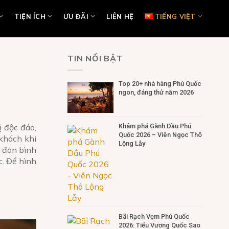
TIỆN ÍCH
ƯU ĐÃI
LIÊN HỆ
TIẾNG VIỆT
TIN NỔI BẬT
Top 20+ nhà hàng Phú Quốc
ngon, đáng thử năm 2026
ị độc đáo,
Khám phá Gành Dầu Phú
Quốc 2026 – Viên Ngọc Thô
 khách khi
Lộng Lẫy
, đón bình
c. Để hình
Bãi Rạch Vẹm Phú Quốc
2026: Tiểu Vương Quốc Sao