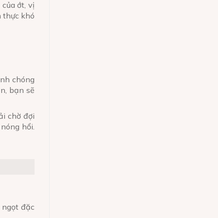
của ớt, vị
m thực khó
anh chóng
ón, bạn sẽ
i chờ đợi
nóng hổi.
h ngọt đặc