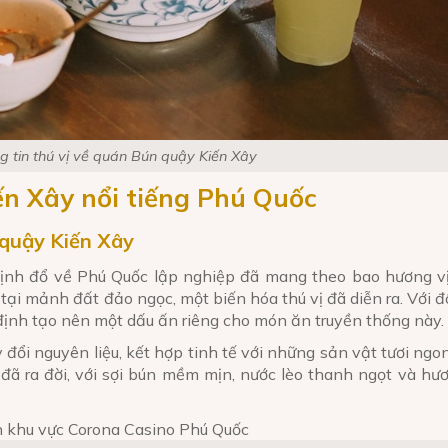
g tin thú vị về quán Bún quậy Kiến Xây
ến Xây nổi tiếng Phú Quốc
 quậy Kiến Xây
Định đổ về Phú Quốc lập nghiệp đã mang theo bao hương vị
i mảnh đất đảo ngọc, một biến hóa thú vị đã diễn ra. Với đ
 định tạo nên một dấu ấn riêng cho món ăn truyền thống này.
 đổi nguyên liệu, kết hợp tinh tế với những sản vật tươi ngo
ã ra đời, với sợi bún mềm mịn, nước lèo thanh ngọt và hư