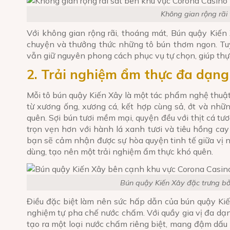
Không gian rộng rãi
Với không gian rộng rãi, thoáng mát, Bún quậy Kiến 
chuyện và thưởng thức những tô bún thơm ngon. Tuy 
vẫn giữ nguyên phong cách phục vụ tự chọn, giúp thự
2. Trải nghiệm ẩm thực đa dạng
Mỗi tô bún quậy Kiến Xây là một tác phẩm nghệ thuật
từ xương ống, xương cá, kết hợp cùng sả, ớt và nhữn
quên. Sợi bún tươi mềm mại, quyện đều với thịt cá tươ
trọn vẹn hơn với hành lá xanh tươi và tiêu hồng cay
bạn sẽ cảm nhận được sự hòa quyện tinh tế giữa vị n
dùng, tạo nên một trải nghiệm ẩm thực khó quên.
Bún quậy Kiến Xây đặc trưng bởi
Điều đặc biệt làm nên sức hấp dẫn của bún quậy Kiế
nghiệm tự pha chế nước chấm. Với quầy gia vị đa dạng
tạo ra một loại nước chấm riêng biệt, mang đậm dấu