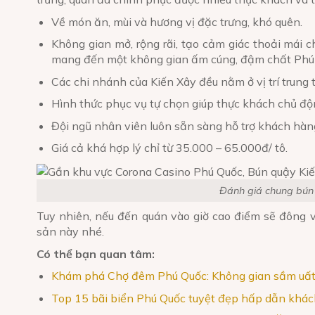
Về món ăn, mùi và hương vị đặc trưng, khó quên.
Không gian mở, rộng rãi, tạo cảm giác thoải mái c
mang đến một không gian ấm cúng, đậm chất Phú
Các chi nhánh của Kiến Xây đều nằm ở vị trí trung 
Hình thức phục vụ tự chọn giúp thực khách chủ độ
Đội ngũ nhân viên luôn sẵn sàng hỗ trợ khách hàn
Giá cả khá hợp lý chỉ từ 35.000 – 65.000đ/ tô.
Đánh giá chung bún 
Tuy nhiên, nếu đến quán vào giờ cao điểm sẽ đông v
sản này nhé.
Có thể bạn quan tâm:
Khám phá Chợ đêm Phú Quốc: Không gian sầm uất
Top 15 bãi biển Phú Quốc tuyệt đẹp hấp dẫn khách