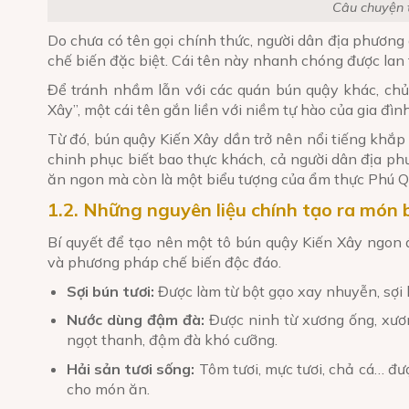
Câu chuyện 
Do chưa có tên gọi chính thức, người dân địa phương 
chế biến đặc biệt. Cái tên này nhanh chóng được lan
Để tránh nhầm lẫn với các quán bún quậy khác, chủ
Xây”, một cái tên gắn liền với niềm tự hào của gia đìn
Từ đó, bún quậy Kiến Xây dần trở nên nổi tiếng khắp
chinh phục biết bao thực khách, cả người dân địa ph
ăn ngon mà còn là một biểu tượng của ẩm thực Phú 
1.2. Những nguyên liệu chính tạo ra món
Bí quyết để tạo nên một tô bún quậy Kiến Xây ngon 
và phương pháp chế biến độc đáo.
Sợi bún tươi:
Được làm từ bột gạo xay nhuyễn, sợi b
Nước dùng đậm đà:
Được ninh từ xương ống, xươn
ngọt thanh, đậm đà khó cưỡng.
Hải sản tươi sống:
Tôm tươi, mực tươi, chả cá… đư
cho món ăn.