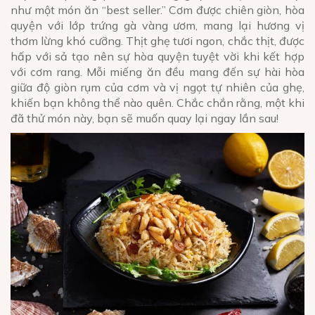
như một món ăn “best seller.” Cơm được chiên giòn, hòa
quyện với lớp trứng gà vàng ươm, mang lại hương vị
thơm lừng khó cưỡng. Thịt ghẹ tươi ngon, chắc thịt, được
hấp với sả tạo nên sự hòa quyện tuyệt vời khi kết hợp
với cơm rang. Mỗi miếng ăn đều mang đến sự hài hòa
giữa độ giòn rụm của cơm và vị ngọt tự nhiên của ghẹ,
khiến bạn không thể nào quên. Chắc chắn rằng, một khi
đã thử món này, bạn sẽ muốn quay lại ngay lần sau!