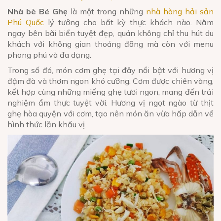
Nhà bè Bé Ghẹ
là một trong những
nhà hàng hải sản
Phú Quốc
lý tưởng cho bất kỳ thực khách nào. Nằm
ngay bên bãi biển tuyệt đẹp, quán không chỉ thu hút du
khách với không gian thoáng đãng mà còn với menu
phong phú và đa dạng.
Trong số đó, món cơm ghẹ tại đây nổi bật với hương vị
đậm đà và thơm ngon khó cưỡng. Cơm được chiên vàng,
kết hợp cùng những miếng ghẹ tươi ngon, mang đến trải
nghiệm ẩm thực tuyệt vời. Hương vị ngọt ngào từ thịt
ghẹ hòa quyện với cơm, tạo nên món ăn vừa hấp dẫn về
hình thức lẫn khẩu vị.