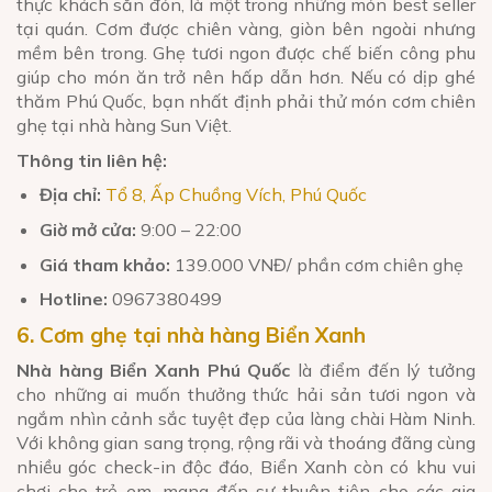
thực khách săn đón, là một trong những món best seller
tại quán. Cơm được chiên vàng, giòn bên ngoài nhưng
mềm bên trong. Ghẹ tươi ngon được chế biến công phu
giúp cho món ăn trở nên hấp dẫn hơn. Nếu có dịp ghé
thăm Phú Quốc, bạn nhất định phải thử món cơm chiên
ghẹ tại nhà hàng Sun Việt.
Thông tin liên hệ:
Địa chỉ:
Tổ 8, Ấp Chuồng Vích, Phú Quốc
Giờ mở cửa:
9:00 – 22:00
Giá tham khảo:
139.000 VNĐ/ phần cơm chiên ghẹ
Hotline:
0967380499
6. Cơm ghẹ tại nhà hàng Biển Xanh
Nhà hàng Biển Xanh Phú Quốc
là điểm đến lý tưởng
cho những ai muốn thưởng thức hải sản tươi ngon và
ngắm nhìn cảnh sắc tuyệt đẹp của làng chài Hàm Ninh.
Với không gian sang trọng, rộng rãi và thoáng đãng cùng
nhiều góc check-in độc đáo, Biển Xanh còn có khu vui
chơi cho trẻ em, mang đến sự thuận tiện cho các gia