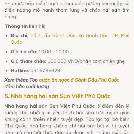
như mực hấp mềm ngọt, nhum biển nướng béo ngậy, sò
điệp nướng mỡ hành thơm lừng và cháo hải sản ấm
nóng.
Thông tin liên hệ:
Địa chỉ:
Tổ 1, ấp Gành Dầu, xã Gành Dầu, TP. Phú
Quốc
Giờ mở cửa:
10:00 – 22:00
Giá tham khảo:
100.000 VNĐ/phần cơm chiên ghẹ
Hotline:
0916745423
Xem thêm: Top
quán ăn ngon ở Gành Dầu Phú Quốc
đảm bảo chất lượng
5. Nhà hàng hải sản Sun Việt Phú Quốc
Nhà hàng hải sản Sun Việt Phú Quốc
là điểm đến lý
tưởng cho những ai yêu thích hải sản tươi ngon giữa
khung cảnh thiên nhiên tuyệt đẹp. Tọa lạc tại bờ biển
Phú Quốc, nhà hàng không chỉ nổi bật bởi vị trí tuyệt
đẹp mà còn bởi thực đơn đa dạng với những món ăn