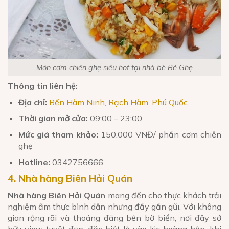
Món cơm chiên ghẹ siêu hot tại nhà bè Bé Ghẹ
Thông tin liên hệ:
Địa chỉ:
Bến Hàm Ninh, Rạch Hàm, Phú Quốc
Thời gian mở cửa:
09:00 – 23:00
Mức giá tham khảo:
150.000 VNĐ/ phần cơm chiên
ghẹ
Hotline:
0342756666
4. Nhà hàng Biên Hải Quán
Nhà hàng Biên Hải Quán
mang đến cho thực khách trải
nghiệm ẩm thực bình dân nhưng đầy gần gũi. Với không
gian rộng rãi và thoáng đãng bên bờ biển, nơi đây sở
hữu view tuyệt đẹp, đặc biệt là vào lúc hoàng hôn, khi