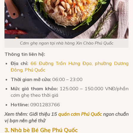
Cơm ghẹ ngon tại nhà hàng Xin Chào Phú Quốc
Thông tin liên hệ:
Địa chỉ:
66 Đường Trần Hưng Đạo, phường Dương
Đông, Phú Quốc
Thời gian mở cửa:
06:00 – 23:00
Mức giá tham khảo:
125.000 – 150.000 VNĐ/phần
cơm ghẹ theo thời giá
Hotline:
0901283766
Xem thêm: Giới thiệu 15
quán cơm Phú Quốc
ngon chuẩn
vị bạn nên ghé thử
3. Nhà bè Bé Ghẹ Phú Quốc