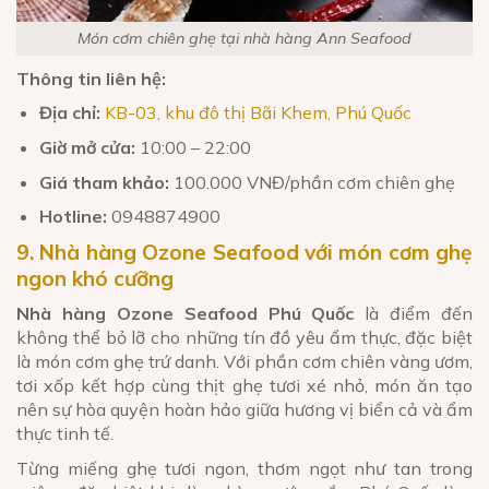
Món cơm chiên ghẹ tại nhà hàng Ann Seafood
Thông tin liên hệ:
Địa chỉ:
KB-03, khu đô thị Bãi Khem, Phú Quốc
Giờ mở cửa:
10:00 – 22:00
Giá tham khảo:
100.000 VNĐ/phần cơm chiên ghẹ
Hotline:
0948874900
9. Nhà hàng Ozone Seafood với món cơm ghẹ
ngon khó cưỡng
Nhà hàng Ozone Seafood Phú Quốc
là điểm đến
không thể bỏ lỡ cho những tín đồ yêu ẩm thực, đặc biệt
là món cơm ghẹ trứ danh. Với phần cơm chiên vàng ươm,
tơi xốp kết hợp cùng thịt ghẹ tươi xé nhỏ, món ăn tạo
nên sự hòa quyện hoàn hảo giữa hương vị biển cả và ẩm
thực tinh tế.
Từng miếng ghẹ tươi ngon, thơm ngọt như tan trong