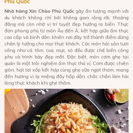
Phú Quốc
Nhà hàng Xin Chào Phú Quốc
gây ấn tượng mạnh với
du khách không chỉ bởi không gian rộng rãi, thoáng
đãng mà còn nhờ vị trí tuyệt đẹp hướng ra biển. Thực
đơn phong phú từ món Âu đến Á, kết hợp giữa ẩm thực
cao cấp và bình dân, khiến nơi đây trở thành điểm dừng
chân lý tưởng cho mọi thực khách. Các món hải sản tươi
sống như cá, tôm, cua, mực, sò đều được chế biến công
phu và trình bày đẹp mắt. Đặc biệt, món cơm ghẹ tại
quán là một trải nghiệm ẩm thực thú vị. Cơm được chiên
giòn, hạt tơi xốp kết hợp cùng ghẹ sữa ngọt thơm, mang
đến hương vị lạ miệng đầy hấp dẫn, chắc chắn làm hài
lòng thực khách khi ghé thăm.