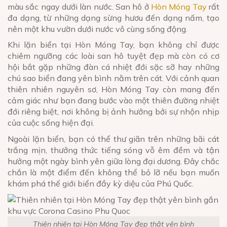
màu sắc ngay dưới làn nước. San hô ở
Hòn Móng Tay
rất
đa dạng, từ những dạng sừng hươu đến dạng nấm, tạo
nên một khu vườn dưới nước vô cùng sống động.
Khi lặn biển tại Hòn Móng Tay, bạn không chỉ được
chiêm ngưỡng các loài san hô tuyệt đẹp mà còn có cơ
hội bắt gặp những đàn cá nhiệt đới sặc sỡ hay những
chú sao biển đang yên bình nằm trên cát. Với cảnh quan
thiên nhiên nguyên sơ, Hòn Móng Tay còn mang đến
cảm giác như bạn đang bước vào một thiên đường nhiệt
đới riêng biệt, nơi không bị ảnh hưởng bởi sự nhộn nhịp
của cuộc sống hiện đại.
Ngoài lặn biển, bạn có thể thư giãn trên những bãi cát
trắng mịn, thưởng thức tiếng sóng vỗ êm đềm và tận
hưởng một ngày bình yên giữa lòng đại dương. Đây chắc
chắn là một điểm đến không thể bỏ lỡ nếu bạn muốn
khám phá thế giới biển đầy kỳ diệu của Phú Quốc.
Thiên nhiên tại Hòn Móng Tay đẹp thật yên bình