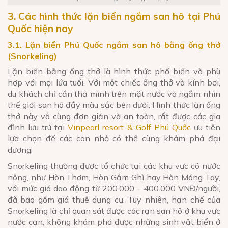
3. Các hình thức lặn biển ngắm san hô tại Phú
Quốc hiện nay
3.1. Lặn biển Phú Quốc ngắm san hô bằng ống thở
(Snorkeling)
Lặn biển bằng ống thở là hình thức phổ biến và phù
hợp với mọi lứa tuổi. Với một chiếc ống thở và kính bơi,
du khách chỉ cần thả mình trên mặt nước và ngắm nhìn
thế giới san hô đầy màu sắc bên dưới. Hình thức lặn ống
thở này vô cùng đơn giản và an toàn, rất được các gia
đình lưu trú tại
Vinpearl resort & Golf Phú Quốc
ưu tiên
lựa chọn để các con nhỏ có thể cùng khám phá đại
dương.
Snorkeling thường được tổ chức tại các khu vực có nước
nông, như Hòn Thơm, Hòn Gầm Ghì hay Hòn Móng Tay,
với mức giá dao động từ 200.000 – 400.000 VNĐ/người,
đã bao gồm giá thuê dụng cụ. Tuy nhiên, hạn chế của
Snorkeling là chỉ quan sát được các rạn san hô ở khu vực
nước cạn, không khám phá được những sinh vật biển ở