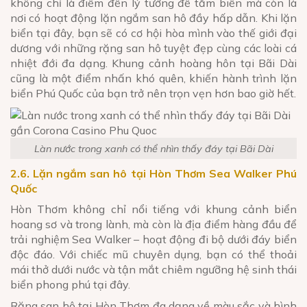
không chỉ là điểm đến lý tưởng để tắm biển mà còn là
nơi có hoạt động lặn ngắm san hô đầy hấp dẫn. Khi lặn
biển tại đây, bạn sẽ có cơ hội hòa mình vào thế giới đại
dương với những rặng san hô tuyệt đẹp cùng các loài cá
nhiệt đới đa dạng. Khung cảnh hoàng hôn tại Bãi Dài
cũng là một điểm nhấn khó quên, khiến hành trình lặn
biển Phú Quốc của bạn trở nên trọn vẹn hơn bao giờ hết.
Làn nước trong xanh có thể nhìn thấy đáy tại Bãi Dài
2.6. Lặn ngắm san hô tại Hòn Thơm Sea Walker Phú
Quốc
Hòn Thơm không chỉ nổi tiếng với khung cảnh biển
hoang sơ và trong lành, mà còn là địa điểm hàng đầu để
trải nghiệm Sea Walker – hoạt động đi bộ dưới đáy biển
độc đáo. Với chiếc mũ chuyên dụng, bạn có thể thoải
mái thở dưới nước và tận mắt chiêm ngưỡng hệ sinh thái
biển phong phú tại đây.
Rặng san hô tại Hòn Thơm đa dạng về màu sắc và hình