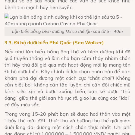
người sợ độ sâu hoặc mắc các vấn đề sức khỏe như
bệnh tim mạch hay hen suyễn.
Lặn biển bằng bình dưỡng khí có thể lặn sâu từ 5 – 40m
3.3. Đi bộ dưới biển Phú Quốc (Sea Walker)
Nếu như lặn biển bằng ống thở và bình dưỡng khí đã
quá truyền thống và làm cho bạn cảm thấy nhàm chán
thì hãy thử đổi gió qua một hoạt động mới lạ mang tên
Đi bộ dưới biển. Đây chính là lựa chọn hoàn hảo để bạn
khám phá đại dương một cách cực “chất chơi”! Không
cần biết bơi, không cần tập luyện, chỉ cần đội chiếc mũ
kính siêu xịn và bước xuống biển, bạn sẽ được “thả
dáng” giữa thế giới san hô rực rỡ, giao lưu cùng các “idol”
cá đầy màu sắc.
Trong vòng 15-20 phút bạn sẽ được hoá thân vào một
“thủy thủ mặt đất” thực thụ và hưởng thụ thế giới quan
dưới lòng đại dương một cách chân thực nhất. Chi phí
dao động chỉ từ 1.000.000 – 1.500.000 VNĐ/ người, phù