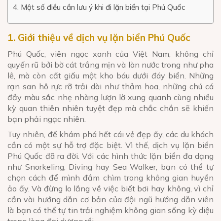
4. Một số điều cần lưu ý khi đi lặn biển tại Phú Quốc
1. Giới thiệu về dịch vụ lặn biển Phú Quốc
Phú Quốc, viên ngọc xanh của Việt Nam, không chỉ
quyến rũ bởi bờ cát trắng mịn và làn nước trong như pha
lê, mà còn cất giấu một kho báu dưới đáy biển. Những
rạn san hô rực rỡ trải dài như thảm hoa, những chú cá
đầy màu sắc nhẹ nhàng lượn lờ xung quanh cùng nhiều
kỳ quan thiên nhiên tuyệt đẹp mà chắc chắn sẽ khiến
bạn phải ngạc nhiên.
Tuy nhiên, để khám phá hết cái vẻ đẹp ấy, các du khách
cần có một sự hỗ trợ đặc biệt. Vì thế, dịch vụ lặn biển
Phú Quốc đã ra đời. Với các hình thức lặn biển đa dạng
như Snorkeling, Diving hay Sea Walker, bạn có thể tự
chọn cách để mình đắm chìm trong không gian huyền
ảo ấy. Và đừng lo lắng về việc biết bơi hay không, vì chỉ
cần vài hướng dẫn cơ bản của đội ngũ hướng dẫn viên
là bạn có thể tự tin trải nghiệm không gian sống kỳ diệu