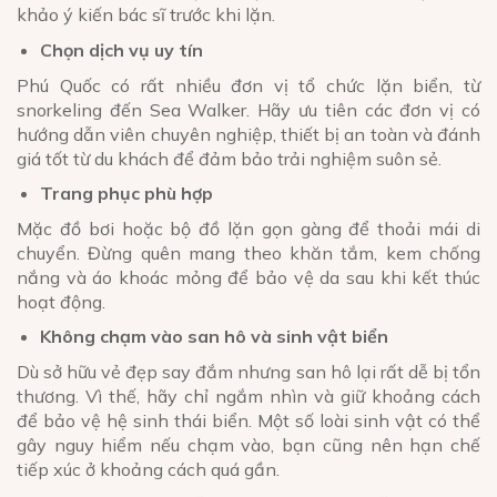
khảo ý kiến bác sĩ trước khi lặn.
Chọn dịch vụ uy tín
Phú Quốc có rất nhiều đơn vị tổ chức lặn biển, từ
snorkeling đến Sea Walker. Hãy ưu tiên các đơn vị có
hướng dẫn viên chuyên nghiệp, thiết bị an toàn và đánh
giá tốt từ du khách để đảm bảo trải nghiệm suôn sẻ.
Trang phục phù hợp
Mặc đồ bơi hoặc bộ đồ lặn gọn gàng để thoải mái di
chuyển. Đừng quên mang theo khăn tắm, kem chống
nắng và áo khoác mỏng để bảo vệ da sau khi kết thúc
hoạt động.
Không chạm vào san hô và sinh vật biển
Dù sở hữu vẻ đẹp say đắm nhưng san hô lại rất dễ bị tổn
thương. Vì thế, hãy chỉ ngắm nhìn và giữ khoảng cách
để bảo vệ hệ sinh thái biển. Một số loài sinh vật có thể
gây nguy hiểm nếu chạm vào, bạn cũng nên hạn chế
tiếp xúc ở khoảng cách quá gần.