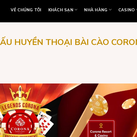
VỀ CHÚNG TÔI
KHÁCH SẠN
NHÀ HÀNG
CASINO
ĐẤU HUYỀN THOẠI BÀI CÀO COR