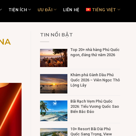
TIỆN ÍCH
ƯU ĐÃI
LIÊN HỆ
TIẾNG VIỆT
TIN NỔI BẬT
ONA
Top 20+ nhà hàng Phú Quốc
ngon, đáng thử năm 2026
Khám phá Gành Dầu Phú
Quốc 2026 – Viên Ngọc Thô
Lộng Lẫy
Bãi Rạch Vẹm Phú Quốc
2026: Tiểu Vương Quốc Sao
Biển Bắc Đảo
10+ Resort Bãi Dài Phú
Quốc Sang Trọng, View