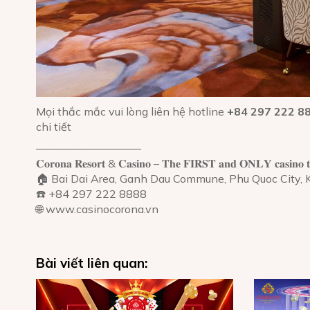
Mọi thắc mắc vui lòng liên hệ hotline
+84 297 222 8
chi tiết
—————————–
𝐂𝐨𝐫𝐨𝐧𝐚 𝐑𝐞𝐬𝐨𝐫𝐭 & 𝐂𝐚𝐬𝐢𝐧𝐨 – 𝐓𝐡𝐞 𝐅𝐈𝐑𝐒𝐓 𝐚𝐧𝐝 𝐎𝐍𝐋𝐘 𝐜𝐚𝐬𝐢𝐧𝐨 𝐭𝐡𝐚𝐭 
🏠 Bai Dai Area, Ganh Dau Commune, Phu Quoc City, 
☎️ +84 297 222 8888
🌐 www.casinocorona.vn
Bài viết liên quan: