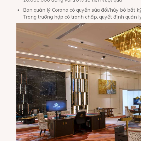
Ban quản lý Corona có quyền sửa đổi/hủy bỏ bất k
Trong trường hợp có tranh chấp, quyết định quản lý