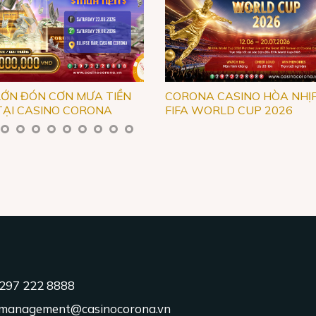
LỚN ĐÓN CƠN MƯA TIỀN
CORONA CASINO HÒA NHỊ
ẠI CASINO CORONA
FIFA WORLD CUP 2026
297 222 8888
.management@casinocorona.vn