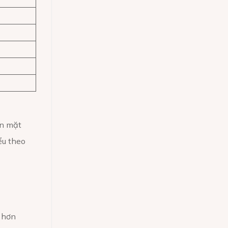
ền mặt
ểu theo
n hơn