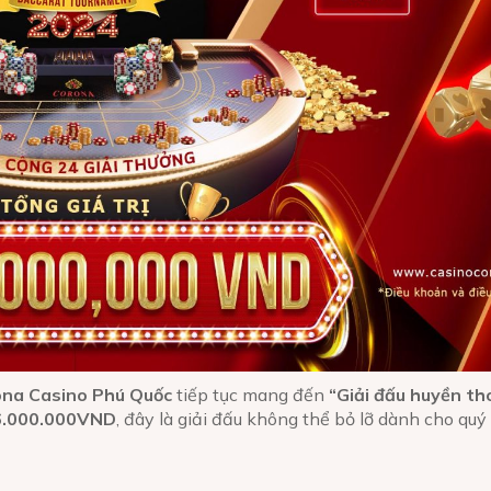
na Casino Phú Quốc
tiếp tục mang đến
“Giải đấu huyền th
6.000.000VND
, đây là giải đấu không thể bỏ lỡ dành cho qu