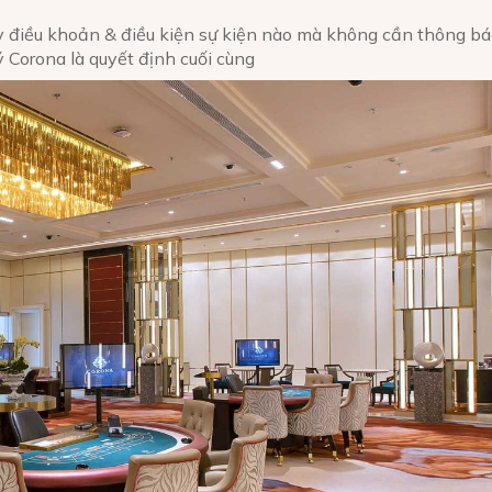
ỳ điều khoản & điều kiện sự kiện nào mà không cần thông báo
 Corona là quyết định cuối cùng