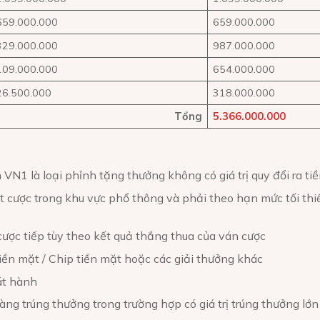
659.000.000
659.000.000
329.000.000
987.000.000
109.000.000
654.000.000
26.500.000
318.000.000
Tổng
5.366.000.000
 VN1 là loại phỉnh tặng thưởng không có giá trị quy đổi ra ti
 cược trong khu vực phổ thông và phải theo hạn mức tối thi
ược tiếp tùy theo kết quả thắng thua của ván cược
ền mặt / Chip tiền mặt hoặc các giải thưởng khác
át hành
g trúng thưởng trong trường hợp có giá trị trúng thưởng lớ