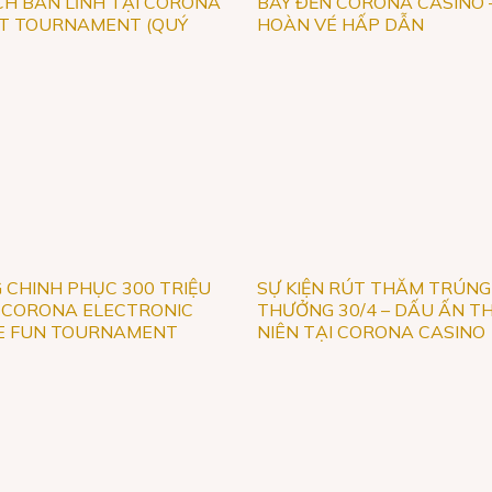
H BẢN LĨNH TẠI CORONA
BAY ĐẾN CORONA CASINO 
T TOURNAMENT (QUÝ
HOÀN VÉ HẤP DẪN
 CHINH PHỤC 300 TRIỆU
SỰ KIỆN RÚT THĂM TRÚNG
 CORONA ELECTRONIC
THƯỞNG 30/4 – DẤU ẤN 
E FUN TOURNAMENT
NIÊN TẠI CORONA CASINO