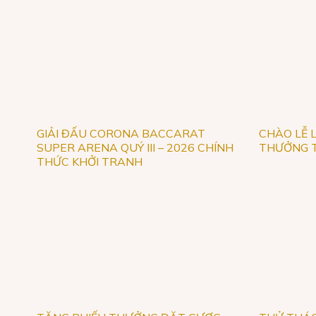
GIẢI ĐẤU CORONA BACCARAT
CHÀO LỄ 
SUPER ARENA QUÝ III – 2026 CHÍNH
THƯỞNG T
THỨC KHỞI TRANH