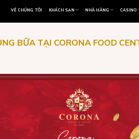
VỀ CHÚNG TÔI
KHÁCH SẠN
NHÀ HÀNG
CASINO
ÙNG BỮA TẠI CORONA FOOD CEN