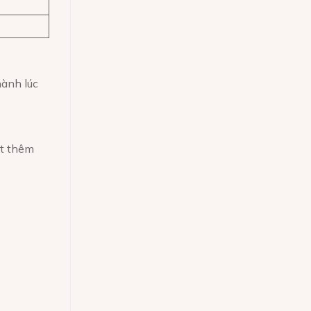
hành lúc
t thêm