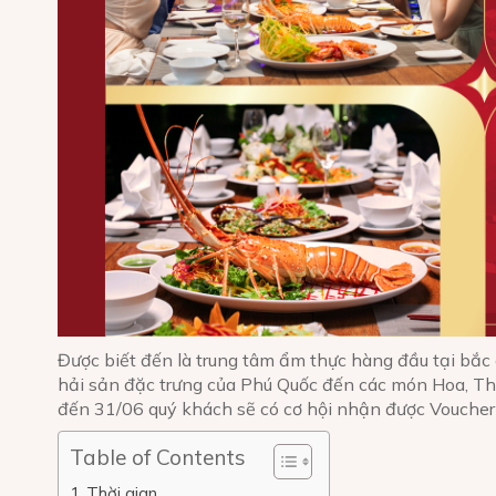
Được biết đến là trung tâm ẩm thực hàng đầu tại bắ
hải sản đặc trưng của Phú Quốc đến các món Hoa, Thá
đến 31/06 quý khách sẽ có cơ hội nhận được Voucher 
Table of Contents
Thời gian