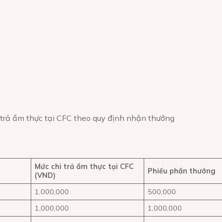
 trả ẩm thực tại CFC theo quy định nhận thưởng
Mức chi trả ẩm thực tại CFC
Phiếu phần thưởng
(VND)
1,000,000
500,000
1,000,000
1,000,000