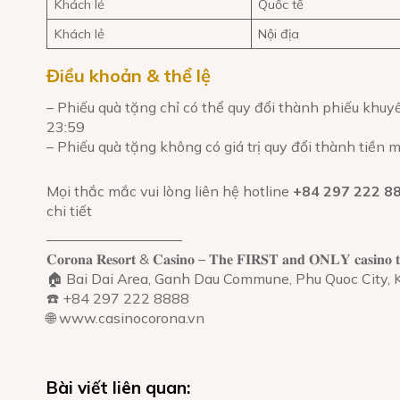
Khách lẻ
Quốc tế
Khách lẻ
Nội địa
Điều khoản & thể lệ
– Phiếu quà tặng chỉ có thể quy đổi thành phiếu khuyế
23:59
– Phiếu quà tặng không có giá trị quy đổi thành tiền 
Mọi thắc mắc vui lòng liên hệ hotline
+84 297 222 8
chi tiết
—————————–
𝐂𝐨𝐫𝐨𝐧𝐚 𝐑𝐞𝐬𝐨𝐫𝐭 & 𝐂𝐚𝐬𝐢𝐧𝐨 – 𝐓𝐡𝐞 𝐅𝐈𝐑𝐒𝐓 𝐚𝐧𝐝 𝐎𝐍𝐋𝐘 𝐜𝐚𝐬𝐢𝐧𝐨 𝐭𝐡𝐚𝐭 
🏠 Bai Dai Area, Ganh Dau Commune, Phu Quoc City, 
☎️ +84 297 222 8888
🌐 www.casinocorona.vn
Bài viết liên quan: