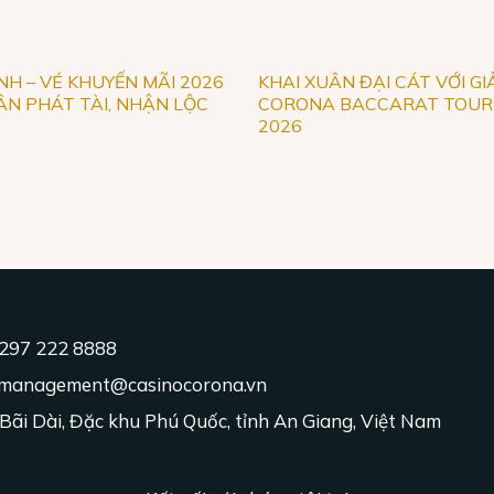
NH – VÉ KHUYẾN MÃI 2026
KHAI XUÂN ĐẠI CÁT VỚI GI
ÂN PHÁT TÀI, NHẬN LỘC
CORONA BACCARAT TOU
2026
297 222 8888
.management@casinocorona.vn
Bãi Dài, Đặc khu Phú Quốc, tỉnh An Giang, Việt Nam