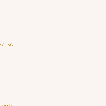
P CÙNG