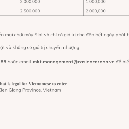
2,000,000
1,000,000
2,500,000
2,000,000
n mại chơi máy Slot và chỉ có giá trị cho đến hết ngày phát 
mặt và không có giá trị chuyển nhượng
888
hoặc email:
mkt.management@casinocorona.vn
để biế
𝐢𝐬 𝐥𝐞𝐠𝐚𝐥 𝐟𝐨𝐫 𝐕𝐢𝐞𝐭𝐧𝐚𝐦𝐞𝐬𝐞 𝐭𝐨 𝐞𝐧𝐭𝐞𝐫
Kien Giang Province, Vietnam