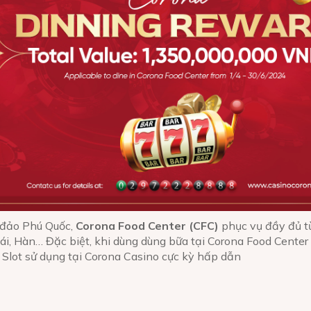
c đảo Phú Quốc,
Corona Food Center (CFC)
phục vụ đầy đủ t
i, Hàn… Đặc biệt, khi dùng dùng bữa tại Corona Food Center
Slot sử dụng tại Corona Casino cực kỳ hấp dẫn