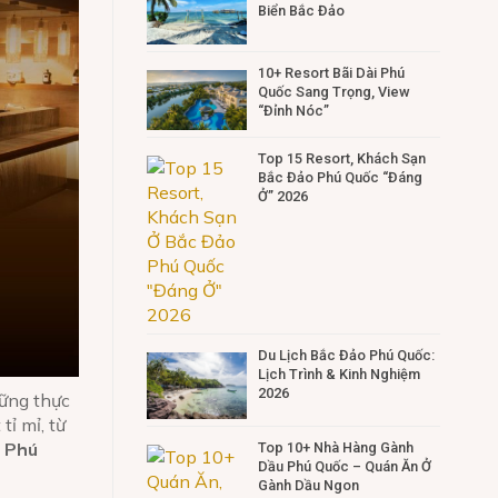
Biển Bắc Đảo
10+ Resort Bãi Dài Phú
Quốc Sang Trọng, View
“Đỉnh Nóc”
Top 15 Resort, Khách Sạn
Bắc Đảo Phú Quốc “Đáng
Ở” 2026
Du Lịch Bắc Đảo Phú Quốc:
Lịch Trình & Kinh Nghiệm
2026
hững thực
ỉ mỉ, từ
 Phú
Top 10+ Nhà Hàng Gành
Dầu Phú Quốc – Quán Ăn Ở
Gành Dầu Ngon