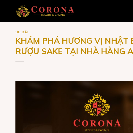
Skip
to
content
ƯU ĐÃI
KHÁM PHÁ HƯƠNG VỊ NHẬT B
RƯỢU SAKE TẠI NHÀ HÀNG 