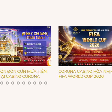
LỚN ĐÓN CƠN MƯA TIỀN
CORONA CASINO HÒA NHỊ
ẠI CASINO CORONA
FIFA WORLD CUP 2026