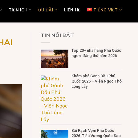
TIỆN ÍCH
ƯU ĐÃI
LIÊN HỆ
TIẾNG VIỆT
TIN NỔI BẬT
HAI
Top 20+ nhà hàng Phú Quốc
ngon, đáng thử năm 2026
Khám phá Gành Dầu Phú
Quốc 2026 – Viên Ngọc Thô
Lộng Lẫy
Bãi Rạch Vẹm Phú Quốc
2026: Tiểu Vương Quốc Sao