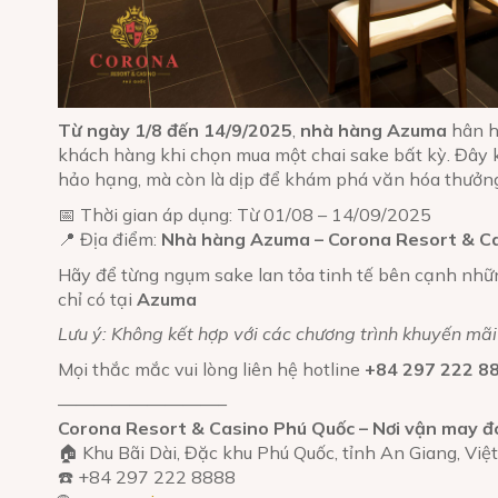
Từ ngày 1/8 đến 14/9/2025
,
nhà hàng Azuma
hân hạ
khách hàng khi chọn mua một chai sake bất kỳ. Đây k
hảo hạng, mà còn là dịp để khám phá văn hóa thưởng
📅 Thời gian áp dụng: Từ 01/08 – 14/09/2025
📍 Địa điểm:
Nhà hàng Azuma – Corona Resort & C
Hãy để từng ngụm sake lan tỏa tinh tế bên cạnh nhữn
chỉ có tại
Azuma
Lưu ý: Không kết hợp với các chương trình khuyến mãi
Mọi thắc mắc vui lòng liên hệ hotline
+84 297 222 8
—————————–
Corona Resort & Casino Phú Quốc – Nơi vận may đ
🏠
Khu Bãi Dài, Đặc khu Phú Quốc, tỉnh An Giang, Vi
☎️ +84 297 222 8888