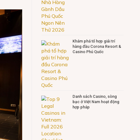
Khám phá tổ hợp giải trí
hàng đầu Corona Resort &
Casino Phú Quốc
Danh sách Casino, sòng
bạc ở Việt Nam hoạt động
hợp pháp