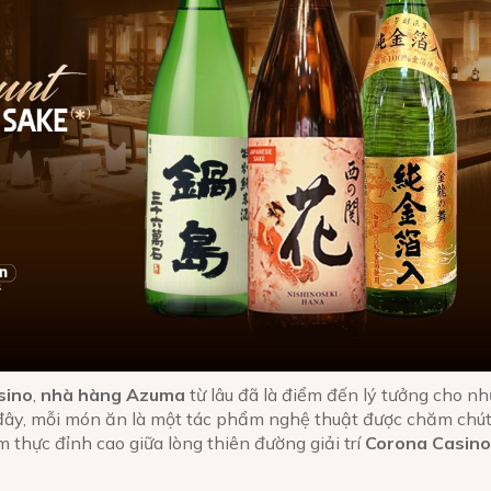
sino
,
nhà hàng Azuma
từ lâu đã là điểm đến lý tưởng cho n
ây, mỗi món ăn là một tác phẩm nghệ thuật được chăm chút t
 thực đỉnh cao giữa lòng thiên đường giải trí
Corona Casino