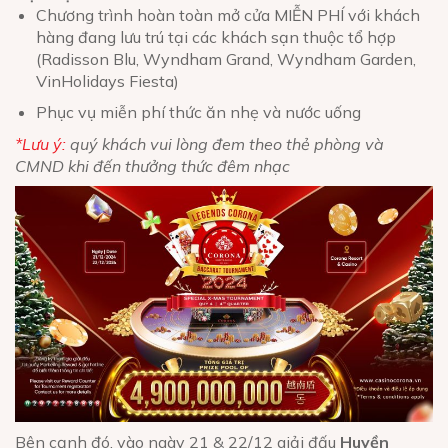
Chương trình hoàn toàn mở cửa MIỄN PHÍ với khách
hàng đang lưu trú tại các khách sạn thuộc tổ hợp
(Radisson Blu, Wyndham Grand, Wyndham Garden,
VinHolidays Fiesta)
Phục vụ miễn phí thức ăn nhẹ và nước uống
*Lưu ý:
quý khách vui lòng đem theo thẻ phòng và
CMND khi đến thưởng thức đêm nhạc
Bên cạnh đó, vào ngày 21 & 22/12 giải đấu
Huyền