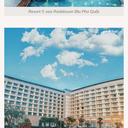
Resort 5 sao Raddisson Blu Phú Quốc