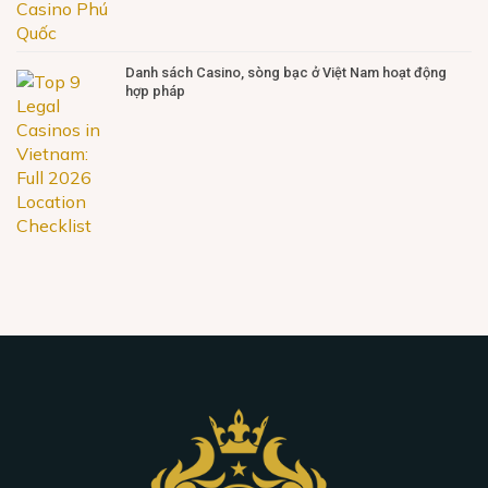
Danh sách Casino, sòng bạc ở Việt Nam hoạt động
hợp pháp