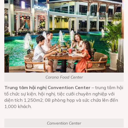
Corona Food Center
Trung tâm hội nghị Convention Center
– trung tâm hội
tổ chức sự kiện, hội nghị, tiệc cưới chuyên nghiệp với
diện tích 1,250m2; 08 phòng họp và sức chứa lên đến
1,000 khách.
Convention Center