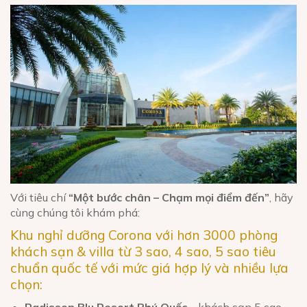
Với tiêu chí
“Một bước chân – Chạm mọi điểm đến”
, hãy
cùng chúng tôi khám phá:
Khu nghỉ dưỡng Corona với hơn 3000 phòng
khách sạn & villa từ 3 sao, 4 sao, 5 sao tiêu
chuẩn quốc tế với mức giá hợp lý và nhiều lựa
chọn:
Radisson Blu Resort Phú Quốc
– khách sạn 5 sao