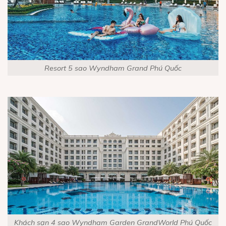
Resort 5 sao Wyndham Grand Phú Quốc
Khách sạn 4 sao Wyndham Garden GrandWorld Phú Quốc