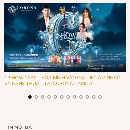
C SHOW 2026 – HÒA MÌNH VÀO ĐẠI TIỆC ÂM NHẠC
VÀ NGHỆ THUẬT TẠI CORONA CASINO
TIN NỔI BẬT