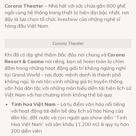
Corona Theater
– Nhà hát với sức chứa gần 600 ghế
ngồi cùng hệ thống trang thiết bị hiện đại bậc nhất, nơi
đây là lựa chọn tổ chức liveshow của những nghệ sĩ
hàng đầu Việt Nam.
Corona Theater
Khi đã có dịp ghé thăm Bắc đảo nói chung và
Corona
Resort & Casino
nói riêng, bạn sẽ hoàn toàn bị chìm
đắm trong những hoạt động giải trí không ngừng nghỉ
tại Grand World – nơi được mệnh danh là thành phố
không ngủ, là nơi tôn vinh những giá trị truyền thống,
văn hóa dân tộc với những màn biểu diễn tái hiện lịch sử
Việt Nam với hai chương trình không thể bỏ qua:
Tinh hoa Việt Nam
– Là tụ điểm văn hóa nổi tiếng
với hoạt động tái diễn bề dày lịch sử hào hùng của
dân tộc, đất nước và con người qua show diễn “Tinh
Hoa Việt Nam” với sân khấu 11.200 m2 & quy tụ hơn
200 diễn viên