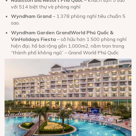
với 514 biệt thự và phòng nghỉ
Wyndham Grand
– 1.378 phòng nghỉ tiêu chuẩn 5
sao.
Wyndham Garden GrandWorld Phú Quốc &
VinHolidays Fiesta
– sở hữu hơn 1.500 phòng nghỉ
hiện đại, hồ bơi rộng gần 1,000m2, nằm trọn trong
“thành phố không ngủ” – Grand World Phú Quốc