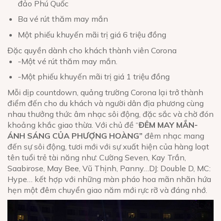
đảo Phú Quốc
Ba vé rút thăm may mắn
Một phiếu khuyến mãi trị giá 6 triệu đồng
Đặc quyền dành cho khách thành viên Corona
-Một vé rút thăm may mắn.
-Một phiếu khuyến mãi trị giá 1 triệu đồng
Mỗi dịp countdown, quảng trường Corona lại trở thành
điểm đến cho du khách và người dân địa phương cùng
nhau thưởng thức âm nhạc sôi động, đặc sắc và chờ đón
khoảng khắc giao thừa. Với chủ đề “
ĐÊM MAY MẮN-
ÁNH SÁNG CỦA PHƯỢNG HOÀNG”
đêm nhạc mang
đến sự sôi động, tươi mới với sự xuất hiện của hàng loạt
tên tuổi trẻ tài năng như: Cường Seven, Kay Trần,
Saabirose, May Bee, Vũ Thịnh, Panny…DJ: Double D, MC:
Hype… kết hợp với những màn pháo hoa mãn nhãn hứa
hẹn một đêm chuyển giao năm mới rực rỡ và đáng nhớ.