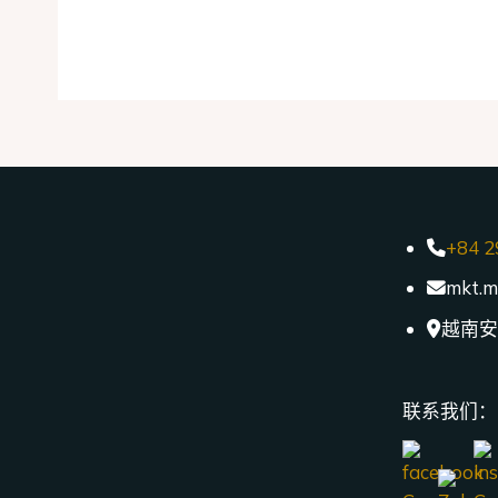
+84 2
mkt.m
越南安
联系我们：