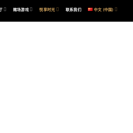
厅
赌场游戏
悦享时光
联系我们
中文 (中国)