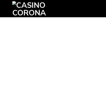
Skip
to
content