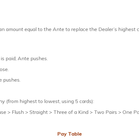
n amount equal to the Ante to replace the Dealer’s highest 
 is paid; Ante pushes.
ose.
e pushes
.
y (from highest to lowest, using 5 cards):
ouse > Flush > Straight > Three of a Kind > Two Pairs > One P
Pay Table