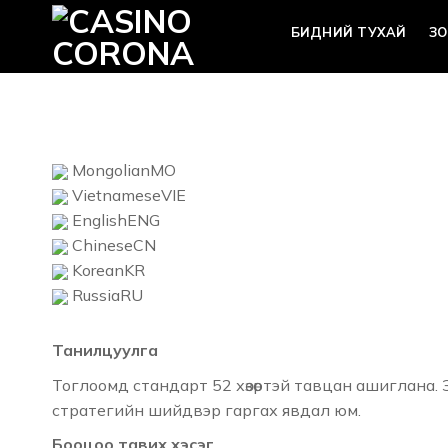
Skip
БИДНИЙ ТУХАЙ
ЗО
to
content
Mongolian
MO
Vietnamese
VIE
English
ENG
Chinese
CN
Korean
KR
Russia
RU
Танилцуулга
Тоглоомд стандарт 52 хөзөртэй тавцан ашиглана.
стратегийн шийдвэр гаргах явдал юм.
Бооцоо тавих хэсэг