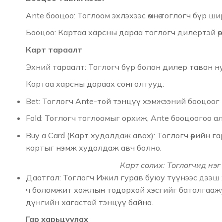
Ante бооцоо: Тоглоом эхлэхээс өмнө тоглогч бүр ш
Бооцоо: Картаа харсны дараа тоглогч дилертэй өр
Карт тараалт
Эхний тараалт: Тоглогч бүр болон дилер таван ну
Картаа харсны дараах сонголтууд:
Bet: Тоглогч Ante-той тэнцүү хэмжээний бооцоог
Fold: Тоглогч тоглоомыг орхиж, Ante бооцоогоо а
Buy a Card (Карт худалдаж авах): Тоглогч өөрийн 
картыг нэмж худалдаж авч болно.
Карт солих: Тоглогчид нэг у
Даатгал: Тоглогч Ижил гурав буюу түүнээс дээш 
ч боломжит хожлын тодорхой хэсгийг баталгаажу
дүнгийн хагастай тэнцүү байна.
Гар харьцуулах