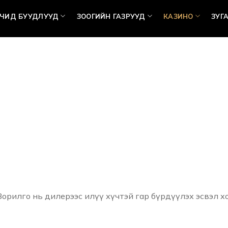
ЧИД БУУДЛУУД
ЗООГИЙН ГАЗРУУД
КАЗИНО
ЗУГ
 Зорилго нь дилерээс илүү хүчтэй гар бүрдүүлэх эсвэл