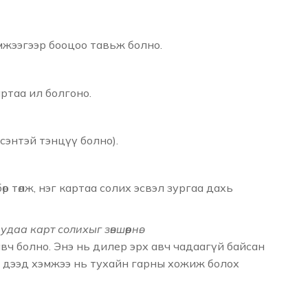
эмжээгээр бооцоо тавьж болно.
ртаа ил болгоно.
сэнтэй тэнцүү болно).
р төлж, нэг картаа солих эсвэл зургаа дахь
удаа карт солихыг зөвшөөрнө.
ч болно. Энэ нь дилер эрх авч чадаагүй байсан
 дээд хэмжээ нь тухайн гарны хожиж болох