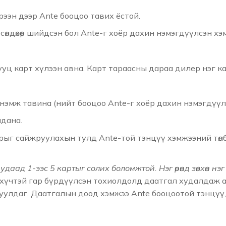
ирээн дээр Ante бооцоо тавих ёстой.
сөлдөхөөр шийдсэн бол Ante-г хоёр дахин нэмэгдүүлсэн х
уц карт хүлээн авна. Карт тараасны дараа дилер нэг ка
 нэмж тавина (нийт бооцоо Ante-г хоёр дахин нэмэгдүүл
лдана.
гарыг сайжруулахын тулд Ante-той тэнцүү хэмжээний төлбө
даад 1-ээс 5 картыг солих боломжтой. Нэг өрөнд зөвхөн нэг 
хүчтэй гар бүрдүүлсэн тохиолдолд даатгал худалдаж ав
улдаг. Даатгалын доод хэмжээ Ante бооцоотой тэнцүү,