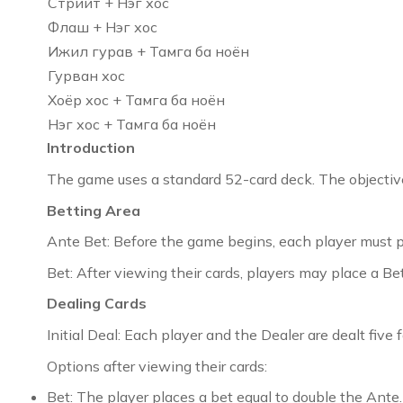
Стрийт + Нэг хос
Флаш + Нэг хос
Ижил гурав + Тамга ба ноён
Гурван хос
Хоёр хос + Тамга ба ноён
Нэг хос + Тамга ба ноён
Introduction
The game uses a standard 52-card deck. The objective 
Betting Area
Ante Bet: Before the game begins, each player must p
Bet: After viewing their cards, players may place a B
Dealing Cards
Initial Deal: Each player and the Dealer are dealt five
Options after viewing their cards:
Bet: The player places a bet equal to double the Ante.