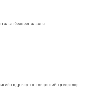
атгалын бооцоог алдана.
мгийн өндөр картыг тавцангийн өөр картаар