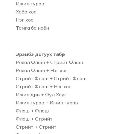
Ижил гурав
Хоёр хос
Нэг хос
Тамга ба ноён
Эрэмбэ дагуух төлбөр
Рояал Флаш + Стрийт Флаш
Рояал Флаш + Нэг хос
Стрийт Флаш + Стрийт Флаш
Стрийт Флаш + Нэг хос
Ижил дөрөв + Фул Хаус
Ижил гурав + Ижил гурав
Флаш + Флаш
Флаш + Стрийт
Стрийт + Стрийт