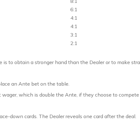
8:1
6:1
4:1
4:1
3:1
2:1
is to obtain a stronger hand than the Dealer or to make stra
lace an Ante bet on the table.
et wager, which is double the Ante, if they choose to compete
 face-down cards. The Dealer reveals one card after the deal.