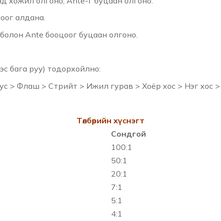
нд хожил олгоно; Ante-г буцаан олгоно.
цоог алдана.
 болон Ante бооцоог буцаан олгоно.
эс бага руу) тодорхойлно:
 > Флаш > Стрийт > Ижил гурав > Хоёр хос > Нэг хос > Т
Төлбөрийн хүснэгт
Сондгой
100:1
50:1
20:1
7:1
5:1
4:1