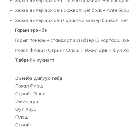
Хэрэв дилер эрх авч, тоглогч хожвол: Bet бооцоо
Хэрэв дилер эрх авч, хожвол: Bet болон Ante боо
Хэрэв дилер эрх авч чадаагүй хэвээр байвал: Bet
Гарын эрэмбэ
Гарыг покерын стандарт эрэмбээр (5 картаар, ихэ
Рояал Флаш > Стрийт Флаш > Ижил дөрөв > Фул Хаус
Төлбөрийн хүснэгт
Эрэмбэ дагуух төлбөр
Рояал Флаш
Стрийт Флаш
Ижил дөрөв
Фул Хаус
Флаш
Стрийт