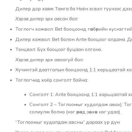
Дилер дор хаяж Тамга ба Ноён эсвэл түүнээс дээ
Хэрэв дилер эрх авсан бол:
Тоглогч хожвол: Bet бооцоонд төлбөрийн хүснэгти
Дилер хожвол: Bet болон Ante бооцоог алдана. Д
Тэнцвэл: Бүх бооцоог буцаан олгоно.
Хэрэв дилер эрх аваагүй бол:
Хүчинтэй даатгалын бооцоонд 1:1 харьцаатай х
Тоглогчид хоёр сонголт байна:
Сонголт 1: Ante бооцоонд 1:1 харьцаатай х
Сонголт 2 – Тоглоомыг худалдаж авах): Тогл
солиулж болно (нэг өрөнд зөвхөн нэг удаа).
“Тоглоомыг худалдаж авсны” дараах үр дүн: