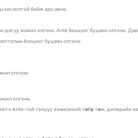
ш хослолтой байж эрх авна.
йн дагуу хожил олгоно. Ante бооцоог буцаан олгоно. Да
аатгалын бооцоог буцаан олгоно.
ожил олгоно
ожил олгоно.
огч Ante-той тэнцүү хэмжээний төлбөр төлж, дилерийн ха