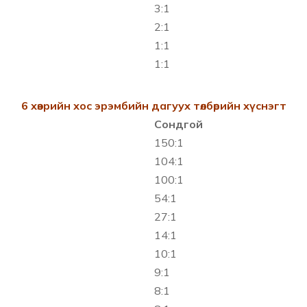
3:1
2:1
1:1
1:1
6 хөзрийн хос эрэмбийн дагуух төлбөрийн хүснэгт
Сондгой
150:1
104:1
100:1
54:1
27:1
14:1
10:1
9:1
8:1