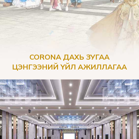
CORONA ДАХЬ ЗУГАА
ЦЭНГЭЭНИЙ ҮЙЛ АЖИЛЛАГАА