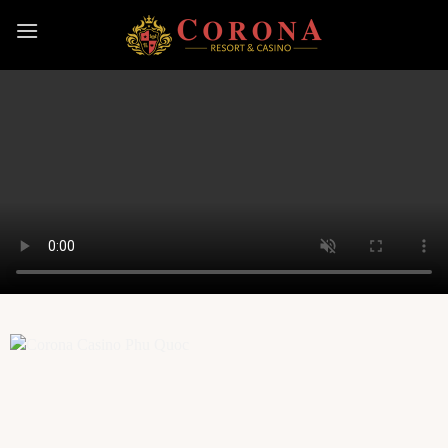
Skip
to
content