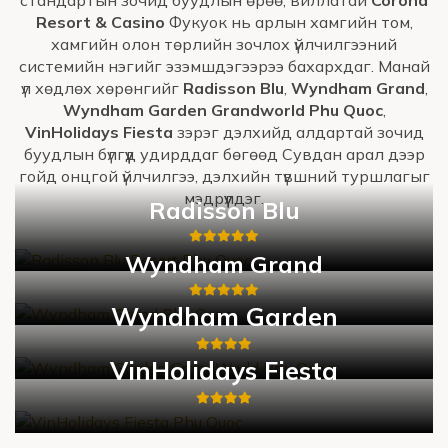
Resort & Casino
Фукуок нь арлын хамгийн том,
хамгийн олон төрлийн зочлох үйлчилгээний
системийн нэгийг эзэмшдэгээрээ бахархдаг. Манай
үл хөдлөх хөрөнгийг
Radisson Blu
,
Wyndham Grand
,
Wyndham Garden Grandworld Phu Quoc
,
VinHolidays Fiesta
зэрэг дэлхийд алдартай зочид
буудлын бүлгүүд удирддаг бөгөөд Сувдан арал дээр
гойд онцгой үйлчилгээ, дэлхийн түвшний туршлагыг
мэдрүүлдэг.
Radisson Blu
Wyndham Grand
Wyndham Garden
VinHolidays Fiesta