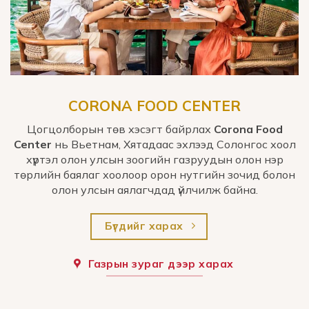
CORONA FOOD CENTER
Цогцолборын төв хэсэгт байрлах
Corona Food
Center
нь Вьетнам, Хятадаас эхлээд Солонгос хоол
хүртэл олон улсын зоогийн газруудын олон нэр
төрлийн баялаг хоолоор орон нутгийн зочид болон
олон улсын аялагчдад үйлчилж байна.
Бүгдийг харах
Газрын зураг дээр харах