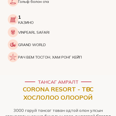
Гольф болон спа
1
КАЗИНО
VINPEARL SAFARI
GRAND WORLD
РАЧ ВЕМ ТОСГОН, ХАМ РОНГ КЕЙП
ТАНСАГ АМРАЛТ
CORONA RESORT - ТӨГС
ХОСЛОЛОО ОЛООРОЙ
3000 гаруй тансаг таван одтой олон улсын
стандартын зочид буудлын өрөө, виллатай
Corona