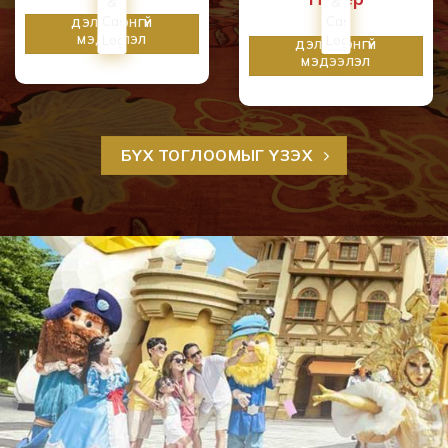
ДЭЛГЭРЭНГҮЙ
МЭДЭЭЛЭЛ
ДЭЛГЭРЭНГҮЙ
МЭДЭЭЛЭЛ
БҮХ ТОГЛООМЫГ ҮЗЭХ