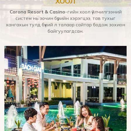
ХООЛ
Corona Resort & Casino
-гийн хоол үйлчилгээний
систем нь зочин бүрийн хэрэгцээ, тав тухыг
хангахын тулд бүхий л талаар сайтар бодож зохион
байгуулагдсан.