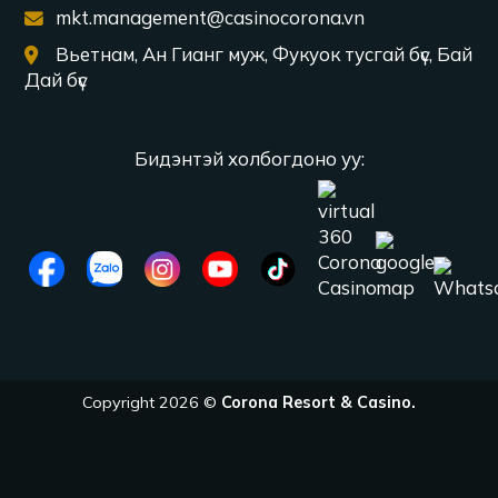
mkt.management@casinocorona.vn
Вьетнам, Ан Гианг муж, Фукуок тусгай бүс, Бай
Дай бүс
Бидэнтэй холбогдоно уу:
Copyright 2026 ©
Corona Resort & Casino.