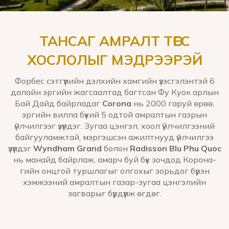
ТАНСАГ АМРАЛТ ТӨГС
ХОСЛОЛЫГ МЭДРЭЭРЭЙ
Форбес сэтгүүлийн дэлхийн хамгийн үзэсгэлэнтэй 6
далайн эргийн жагсаалтад багтсан Фу Куок арлын
Бай Дайд байрладаг
Corona
нь 2000 гаруй өрөө,
эргийн вилла бүхий 5 одтой амралтын газрын
үйлчилгээг үзүүлдэг. Зугаа цэнгэл, хоол үйлчилгээний
байгууламжтай, мэргэшсэн ажилтнууд үйлчилгээ
үзүүлдэг
Wyndham Grand
болон
Radisson Blu Phu Quoc
нь манайд байрлаж, амарч буй бүх зочдод Корона-
гийн онцгой туршлагыг олгохыг зорьдог бүрэн
хэмжээний амралтын газар-зугаа цэнгэлийн
загварыг бүрдүүлж өгдөг.