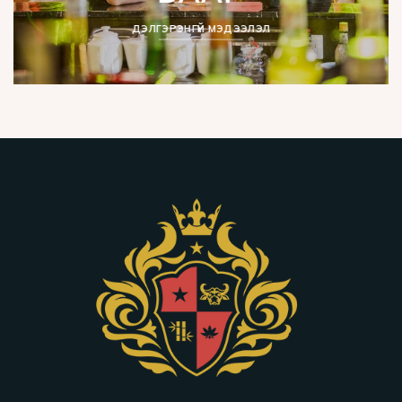
ДЭЛГЭРЭНГҮЙ МЭДЭЭЛЭЛ