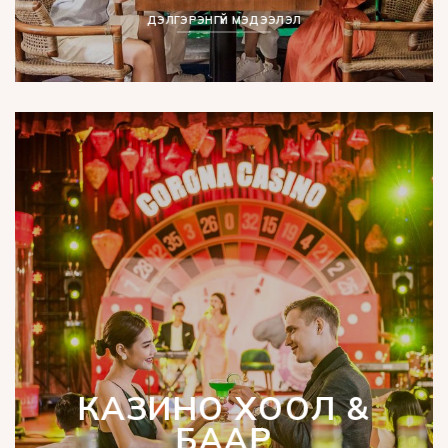
ДЭЛГЭРЭНГҮЙ МЭДЭЭЛЭЛ
КАЗИНО ХООЛ &
БААР