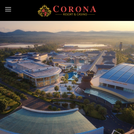
Skip
to
content