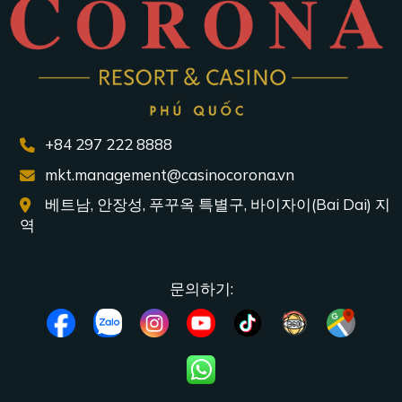
+84 297 222 8888
mkt.management@casinocorona.vn
베트남, 안장성, 푸꾸옥 특별구, 바이자이(Bai Dai) 지
역
문의하기: