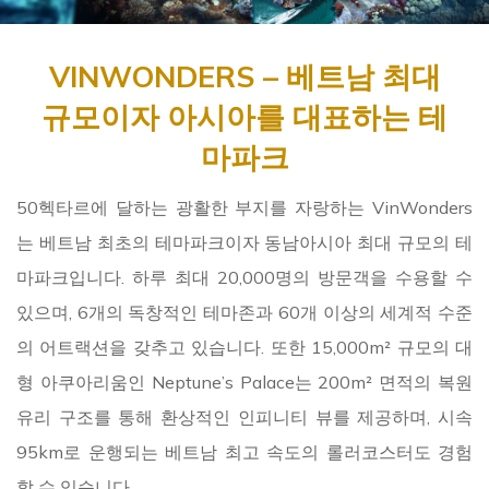
VINWONDERS – 베트남 최대
규모이자 아시아를 대표하는 테
마파크
50헥타르에 달하는 광활한 부지를 자랑하는 VinWonders
는 베트남 최초의 테마파크이자 동남아시아 최대 규모의 테
마파크입니다. 하루 최대 20,000명의 방문객을 수용할 수
있으며, 6개의 독창적인 테마존과 60개 이상의 세계적 수준
의 어트랙션을 갖추고 있습니다. 또한 15,000m² 규모의 대
형 아쿠아리움인 Neptune’s Palace는 200m² 면적의 복원
유리 구조를 통해 환상적인 인피니티 뷰를 제공하며, 시속
95km로 운행되는 베트남 최고 속도의 롤러코스터도 경험
할 수 있습니다