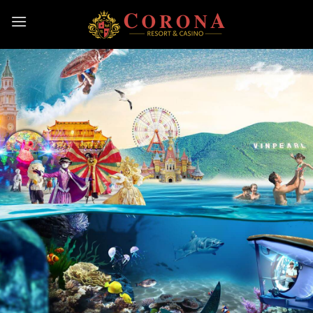
Skip
to
content