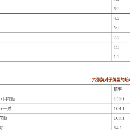
5:1
4:1
3:1
2:1
1:1
1:1
六张牌对子牌型的赔
赔率
+同花顺
150:1
+一对
104:1
花顺
100:1
对
54:1