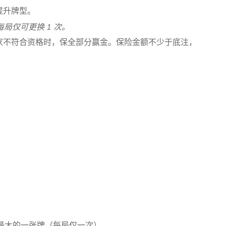
提升牌型。
每局仅可更换 1 次。
家不符合资格时，保全部分赢金。保险金额不少于底注，
。
最大的一张牌（每局仅一次）。