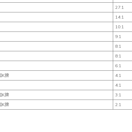
27:1
14:1
10:1
9:1
8:1
8:1
6:1
和K牌
4:1
4:1
和K牌
3:1
和K牌
2:1