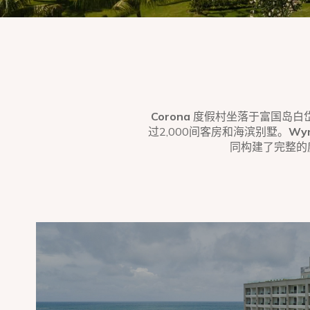
Corona
度假村坐落于富国岛白
过2,000间客房和海滨别墅。
Wyn
同构建了完整的