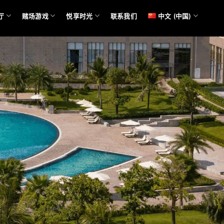
厅
赌场游戏
悦享时光
联系我们
中文 (中国)