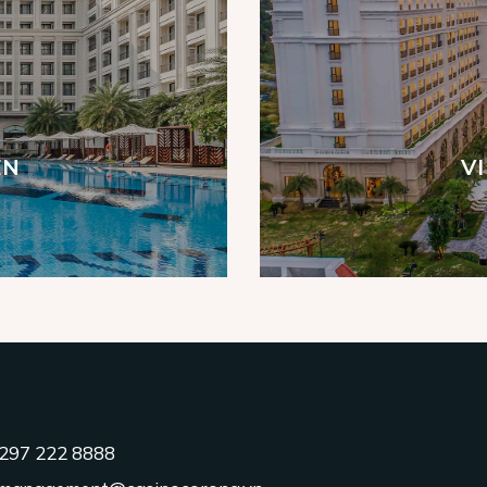
EN
V
297 222 8888