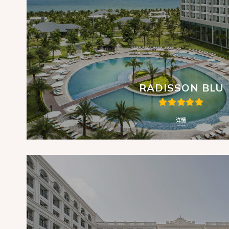
RADISSON BLU
详情