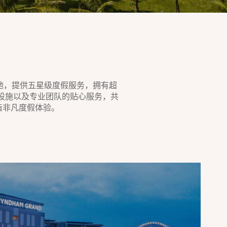
地，提供五星级度假服务，拥有超
设施以及专业团队的贴心服务，共
造非凡度假体验。