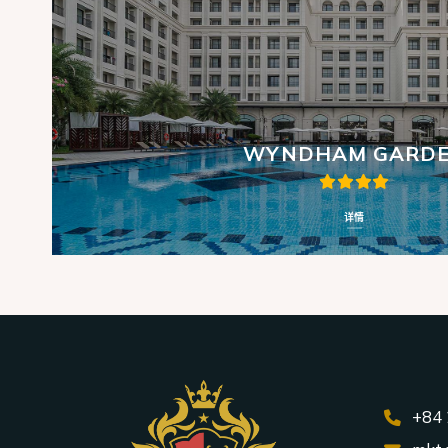
WYNDHAM GARD
详情
+84 