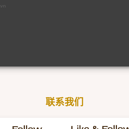
.vn
联系我们