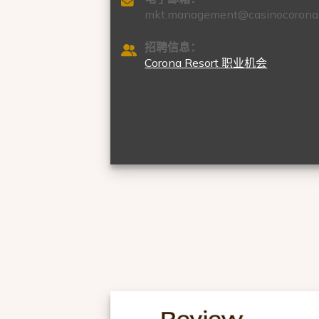
mkt.management@casinocorona
招聘信息：
Corona Resort 职业机会