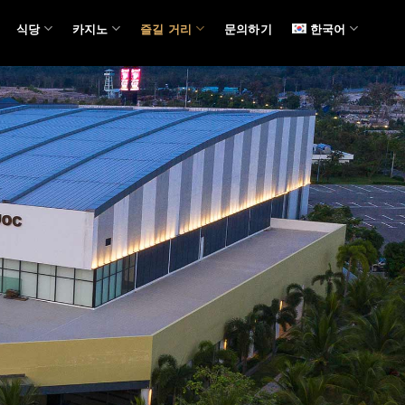
식당
카지노
즐길 거리
문의하기
한국어