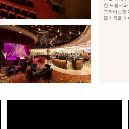
한 드링크와
프라이빗한 
즐거움을 이