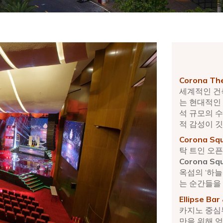
Corona Th
세계적인 건축
는 현대적인 
석 규모의 
적 감성이 
Corona Sq
탁 트인 오픈
Corona Sq
옥섬의 ‘하
는 순간들을
Ellipse Bar
카지노 중심
만을 위해 