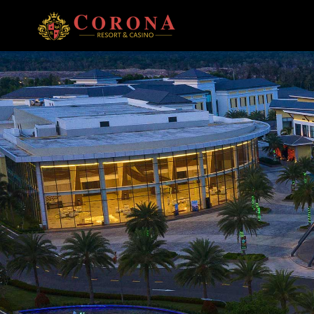
Skip
to
content