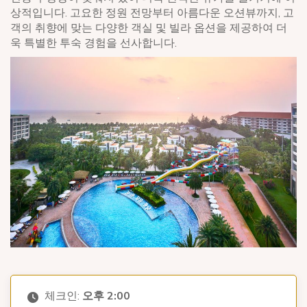
상적입니다. 고요한 정원 전망부터 아름다운 오션뷰까지, 고
객의 취향에 맞는 다양한 객실 및 빌라 옵션을 제공하여 더
욱 특별한 투숙 경험을 선사합니다.
체크인:
오후 2:00