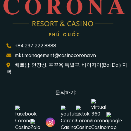
+84 297 222 8888
mkt.management@casinocorona.vn
베트남, 안장성, 푸꾸옥 특별구, 바이자이(Bai Dai) 지
역
문의하기: