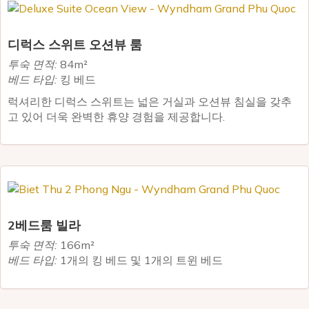
디럭스 스위트 오션뷰 룸
투숙 면적:
84m²
베드 타입:
킹 베드
럭셔리한 디럭스 스위트는 넓은 거실과 오션뷰 침실을 갖추
고 있어 더욱 완벽한 휴양 경험을 제공합니다.
2베드룸 빌라
투숙 면적:
166m²
베드 타입:
1개의 킹 베드 및 1개의 트윈 베드