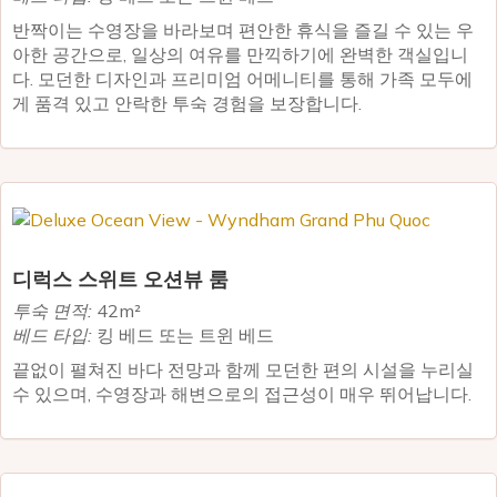
반짝이는 수영장을 바라보며 편안한 휴식을 즐길 수 있는 우
아한 공간으로, 일상의 여유를 만끽하기에 완벽한 객실입니
다. 모던한 디자인과 프리미엄 어메니티를 통해 가족 모두에
게 품격 있고 안락한 투숙 경험을 보장합니다.
디럭스 스위트 오션뷰 룸
투숙 면적:
42m²
베드 타입:
킹 베드 또는 트윈 베드
끝없이 펼쳐진 바다 전망과 함께 모던한 편의 시설을 누리실
수 있으며, 수영장과 해변으로의 접근성이 매우 뛰어납니다.