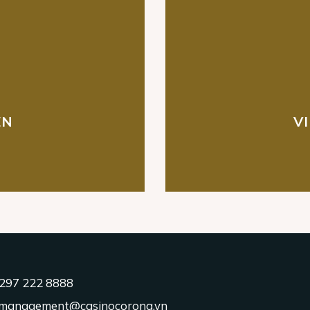
EN
V
297 222 8888
.management@casinocorona.vn