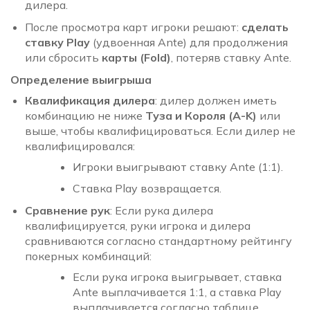
дилера.
После просмотра карт игроки решают:
сделать
ставку Play
(удвоенная Ante) для продолжения
или сбросить
карты (Fold)
, потеряв ставку Ante.
Определение выигрыша
Квалификация дилера
: дилер должен иметь
комбинацию не ниже
Туза и Короля (A-K)
или
выше, чтобы квалифицироваться. Если дилер не
квалифицировался:
Игроки выигрывают ставку Ante (1:1).
Ставка Play возвращается.
Сравнение рук
: Если рука дилера
квалифицируется, руки игрока и дилера
сравниваются согласно стандартному рейтингу
покерных комбинаций:
Если рука игрока выигрывает, ставка
Ante выплачивается 1:1, а ставка Play
выплачивается согласно таблице