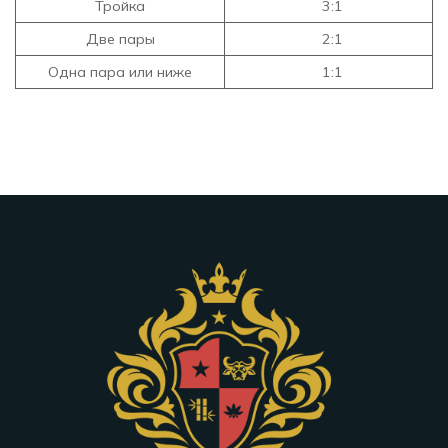
Тройка
3:1
Две пары
2:1
Одна пара или ниже
1:1