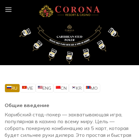
Skip
to
content
RU
VIE
ENG
CN
KR
MO
Общие введение
Карибский стад-покер — захватывающая игра,
популярная в казино по всему миру. Цель —
собрать покерную комбинацию из 5 карт, которая
будет сильнее руки дилера. Это простая и быстрая